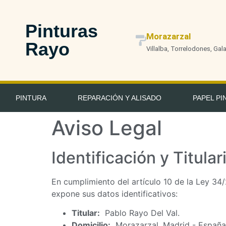
Pinturas
Morazarzal
Rayo
Villalba, Torrelodones, Gala
PINTURA
REPARACIÓN Y ALISADO
PAPEL PI
Aviso Legal
Identificación y Titula
En cumplimiento del artículo 10 de la Ley 34/
expone sus datos identificativos:
Titular:
Pablo Rayo Del Val.
Domicilio:
Morazarzal, Madrid - España