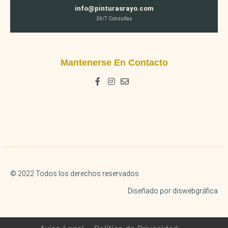
info@pinturasrayo.com
24/7 Consultas
Mantenerse En Contacto
© 2022 Todos los derechos reservados
Diseñado por diswebgráfica